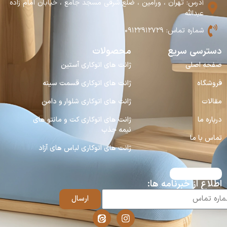
آدرس: تهران ، ورامین ، ضلع شرقی مسجد جامع ، خیابان امام زاده
عبدالله
شماره تماس: ۰۹۱۲۲۹۱۲۷۲۹
دسترسی سریع
محصولات
صفحه اصلی
ژانت های اتوکاری آستین
فروشگاه
ژانت های اتوکاری قسمت سینه
مقالات
ژانت های اتوکاری شلوار و دامن
درباره ما
ژانت های اتوکاری کت و مانتو های
نیمه جذب
تماس با ما
ژانت های اتوکاری لباس های آزاد
اطلاع از خبرنامه ها:
ارسال