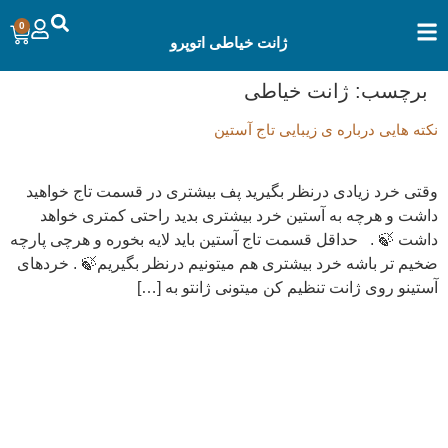
0
ژانت خیاطی اتوپرو
برچسب:
ژانت خیاطی
نکته هایی درباره ی زیبایی تاج آستین
وقتی خرد زیادی درنظر بگیرید پف بیشتری در قسمت تاج خواهید
داشت و هرچه به آستین خرد بیشتری بدید راحتی کمتری خواهد
داشت 🍃 . حداقل قسمت تاج آستین باید لایه بخوره و هرچی پارچه
ضخیم تر باشه خرد بیشتری هم میتونیم درنظر بگیریم🍃 . خردهای
آستینو روی ژانت تنظیم کن میتونی ژانتو به […]
تولید و فروش انواع میز اتو
مجموعه‌ی اتو پرو با هدف تولید ابزارهای اصولی و حرفه‌ای اتوکشی
تخصصی( ژانت ها ) فعالیت خود را آغاز کرد؛ میزاتوهای آناتومیکال که جای